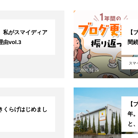
】私がスマイディア
【
vol.3
間
スマ
2026.01.26
【プ
きくらげはじめまし
年
と
客