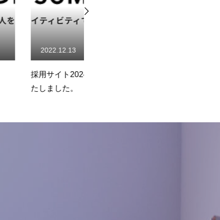
13
2025.10.30
2024をオープンい
【27卒】1DAY お仕事体験 説
リ
。
明会実施中です！
プ