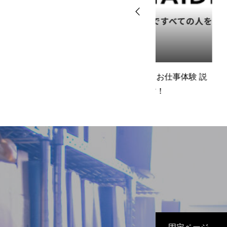
NEWS
2025.10.30
2023.03.01
Q＆A
い
【27卒】1DAY お仕事体験 説
リクナビ2024本
明会実施中です！
プン！
HOME
COMPANY
Q＆A