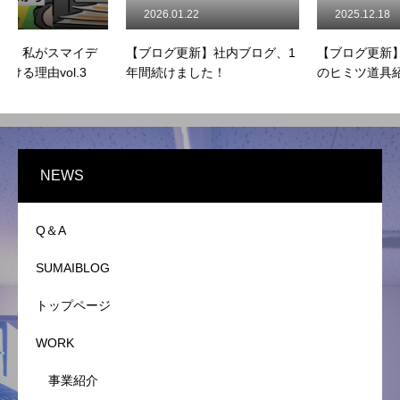
2026.01.22
2025.12.18
SUMAIBLOG
デ
【ブログ更新】社内ブログ、1
【ブログ更新】スマイディア
NEWS
年間続けました！
のヒミツ道具紹介！
Q＆A
NEWS
HOME
COMPANY
MEMBER
WORK
SUMAIBLOG
NEWS
Q＆A
SUMAIBLOG
トップページ
WORK
事業紹介