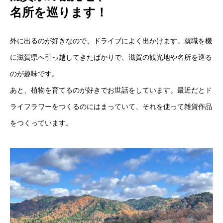
名所を巡ります！
外に出るのが好きなので、ドライブによく出かけます。就職を機
に滋賀県へ引っ越してきたばかりで、滋賀の観光地や名所を巡る
のが趣味です。
HOME
トップ
あと、植物を育てるのが好きでお世話をしています。最近だとド
COMPANY
会社を知る
ライフラワーをつくるのにはまっていて、それを使って雑貨作品
をつくっています。
MEMBER
人を知る
WORK
SUMAIBLOG
NEWS
Q＆A