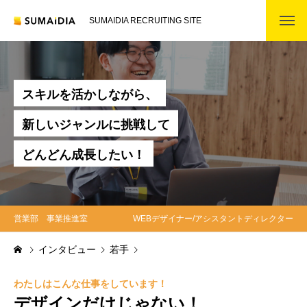
SUMAIDIA RECRUITING SITE
ス
キ
ル
を
活
か
し
な
が
ら
、
新
し
い
ジ
ャ
ン
ル
に
挑
戦
し
て
ど
ん
ど
ん
成
長
し
た
い
！
営業部 事業推進室
WEBデザイナー/アシスタントディレクター
インタビュー
若手
わたしはこんな仕事をしています！
デザインだけじゃない！